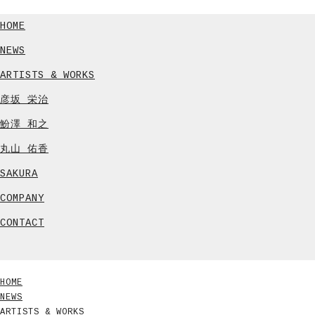
HOME
NEWS
ARTISTS & WORKS
彦坂 栄治
魵澤 和之
丸山 佑香
SAKURA
COMPANY
CONTACT
HOME
NEWS
ARTISTS & WORKS