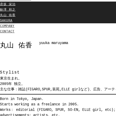
彦坂 栄治
魵澤 和之
丸山 佑香
SAKURA
COMPANY
CONTACT
yuuka maruyama
丸山 佑香
Stylist
東京生まれ。
2005年 独立。
主な仕事：雑誌(FIGARO,SPUR,装苑,ELLE girlなど)、広告、アー
Born in Tokyo, Japan.
Starts working as a freelance in 2005.
Works： editorial (FIGARO, SPUR, SO-EN, ELLE girl, etc);
advertisements; artists, etc.