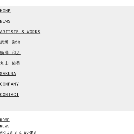
HOME
NEWS
ARTISTS & WORKS
彦坂 栄治
魵澤 和之
丸山 佑香
SAKURA
COMPANY
CONTACT
HOME
NEWS
ARTISTS & WORKS